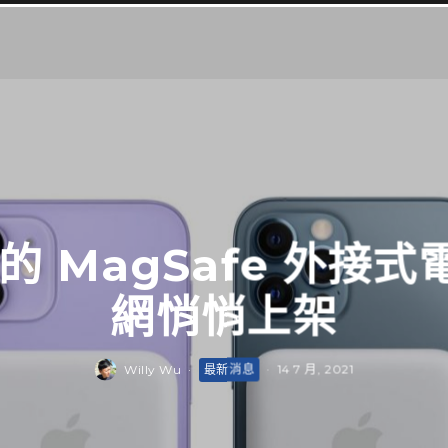
 MagSafe 外接式電池
網悄悄上架
Willy Wu
·
最新消息
·
14 7 月, 2021