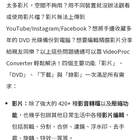
太多影片，空間不夠用？用不同裝置就沒辦法觀看
或使用影片檔？影片無法上傳到
YouTube/Instagram/Facebook？想將手邊收藏多
年的 DVD 光碟備份到電腦？想要編輯精選影片分享
給親友同樂？以上這些問題通通可以靠 VideoProc
Converter 輕鬆解決！四個主要功能「影片」、
「DVD」、「下載」與「錄影」一次滿足所有需
求：
影片：
除了強大的 420+ 種
影音轉檔
以及
壓縮功
能
，也幾乎包辦其他日常生活中各種
影片編輯
，
包括剪輯、分割、合併、濾鏡、浮水印、去手
震、旋轉、特效⋯等等。