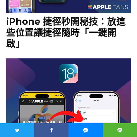
iPhone 捷徑秒開秘技：放這
些位置讓捷徑隨時「一鍵開
啟」