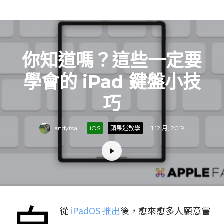
你知道嗎？這些一定要
學會的 iPad 鍵盤小技
巧
andytsai
·
iOS
蘋果迷教學
·
1 12 月, 2019
自
從
iPadOS 推出
後，愈來愈多人願意嘗