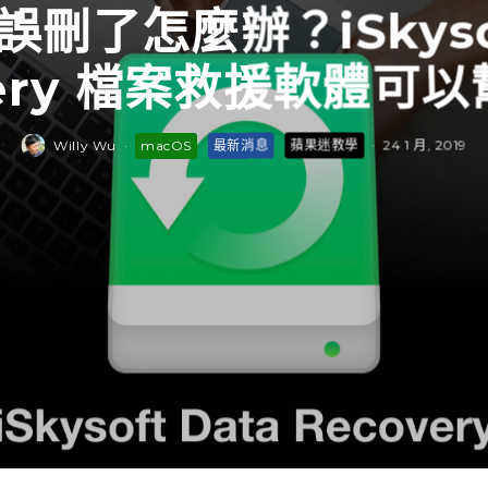
刪了怎麼辦？iSkysof
very 檔案救援軟體可
Willy Wu
·
macOS
最新消息
蘋果迷教學
·
24 1 月, 2019