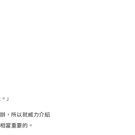
急。」
料怎麼辦，所以就威力介紹
是相當重要的。