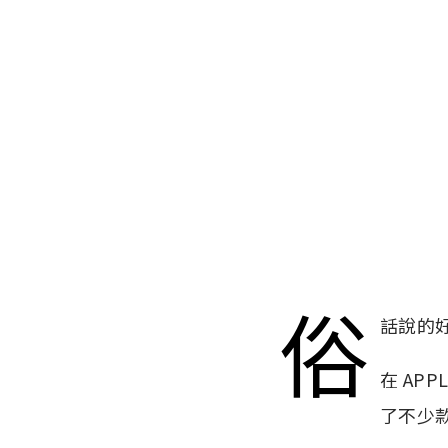
俗
話說的
在 AP
了不少款