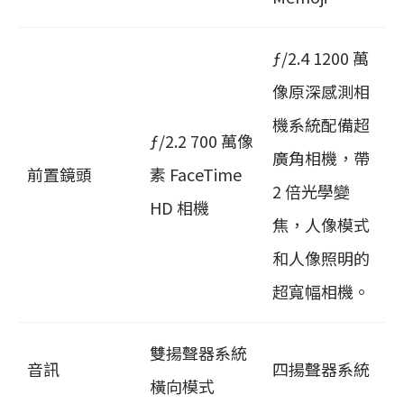
ƒ/2.4 1200 萬
像原深感測相
機系統配備超
ƒ/2.2 700 萬像
廣角相機，帶
前置鏡頭
素 FaceTime
2 倍光學變
HD 相機
焦，人像模式
和人像照明的
超寬幅相機。
雙揚聲器系統
音訊
四揚聲器系統
橫向模式