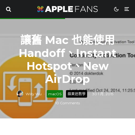
讓舊 Mac 也能使用
Handoff、Instant
Hotspot、New
AirDrop
Willy Wu
·
macOS
蘋果迷教學
·
30 1 月, 2015
·
10 Comments