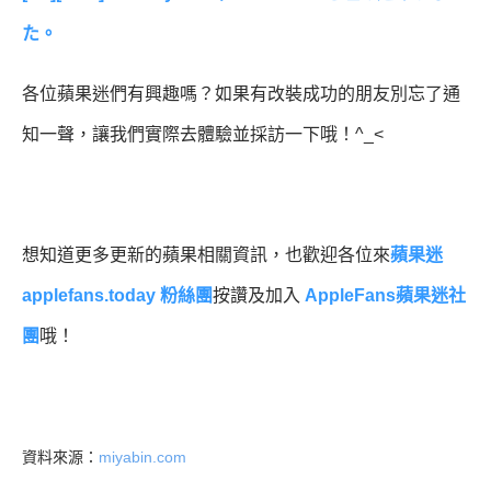
た。
各位蘋果迷們有興趣嗎？如果有改裝成功的朋友別忘了通
知一聲，讓我們實際去體驗並採訪一下哦！^_<
想知道更多更新的蘋果相關資訊，也歡迎各位來
蘋果迷
applefans.today 粉絲團
按讚及加入
AppleFans蘋果迷社
團
哦！
資料來源：
miyabin.com