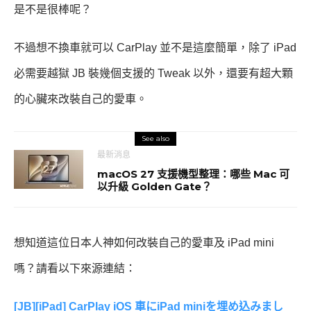
是不是很棒呢？
不過想不換車就可以 CarPlay 並不是這麼簡單，除了 iPad
必需要越獄 JB 裝幾個支援的 Tweak 以外，還要有超大顆
的心臟來改裝自己的愛車。
See also
最新消息
macOS 27 支援機型整理：哪些 Mac 可
以升級 Golden Gate？
想知道這位日本人神如何改裝自己的愛車及 iPad mini
嗎？請看以下來源連結：
[JB][iPad] CarPlay iOS 車にiPad miniを埋め込みまし