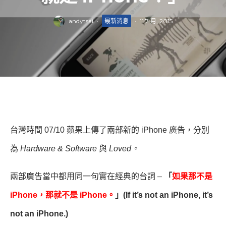
andytsai
·
最新消息
·
11 7 月, 2015
台灣時間
07/10 蘋果上傳了兩部新的 iPhone 廣告，分別
為
Hardware & Software
與
Loved。
兩部廣告當中都用同一句實在經典的台詞 –
「
如果那不是
iPhone，那就不是 iPhone。
」(If it’s not an iPhone, it’s
not an iPhone.)