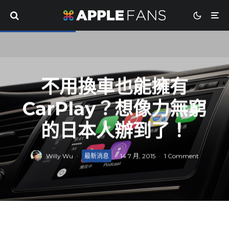
不用換車也能擁有
CarPlay？想像力無窮
的日本人辦到了！
Willy Wu
·
最新消息
·
14 7 月, 2015
·
1 Comment