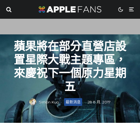
蘋果將在部分直營店設
置星際大戰主題專區，
來慶祝下一個原力星期
五
Simon Kuo
·
最新消息
·
28 8 月, 2017