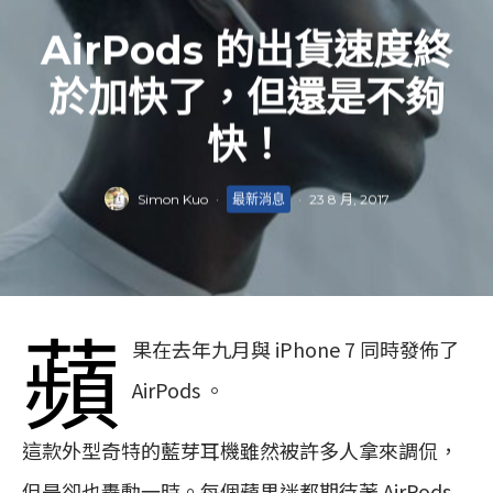
AirPods 的出貨速度終
於加快了，但還是不夠
快！
Simon Kuo
·
最新消息
·
23 8 月, 2017
蘋
果在去年九月與 iPhone 7 同時發佈了
AirPods 。
這款外型奇特的藍芽耳機雖然被許多人拿來調侃，
但是卻也轟動一時。每個蘋果迷都期待著 AirPods