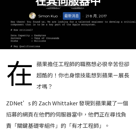
在其伺服器中
Simon Kuo
·
最新消息
·
21 8 月, 2017
在
蘋果擔任工程師的職務想必很辛苦但卻
超酷的！你也身懷技能想到蘋果ㄧ展長
才嗎？
ZDNet’s 的 Zach Whittaker 發現到蘋果藏了一個
招募的網頁在他們的伺服器當中，他們正在尋找負
責「關鍵基礎零組件」的「有才工程師」。