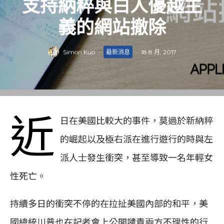
支持納粹與白人優越主
義的網站撤除
Simon Kuo
·
最新消息
·
18 8 月, 2017
近
日在美國比較大的事件，莫過於新納粹
的崛起以及極右派在進行遊行的時與左
派人士發生衝突，甚至導致一名年輕女
性死亡。
持續多日的衝突不停的在拉扯美國內部的和平，美
國總統川普也在記者會上公開譴責兩方不理性的行