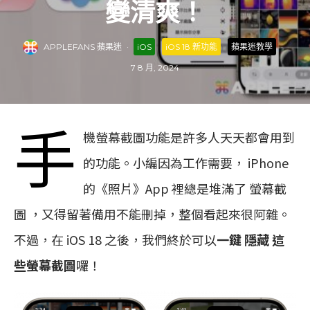
變清爽！
APPLEFANS 蘋果迷
·
iOS
iOS 18 新功能
蘋果迷教學
·
7 8 月, 2024
手
機螢幕截圖功能是許多人天天都會用到
的功能。小編因為工作需要， iPhone
的《照片》App 裡總是堆滿了 螢幕截
圖 ，又得留著備用不能刪掉，整個看起來很阿雜。
不過，在 iOS 18 之後，我們終於可以
一鍵 隱藏 這
些螢幕截圖
囉！