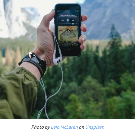
Photo by
Leio McLaren
on
Unsplash