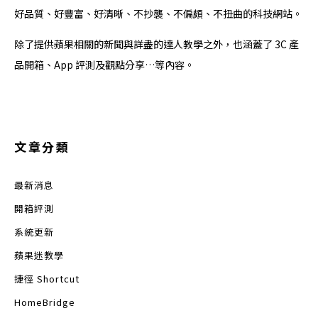
好品質、好豐富、好清晰、不抄襲、不偏頗、不扭曲的科技網站。
除了提供蘋果相關的新聞與詳盡的達人教學之外，也涵蓋了 3C 產
品開箱、App 評測及觀點分享…等內容。
文章分類
最新消息
開箱評測
系統更新
蘋果迷教學
捷徑 Shortcut
HomeBridge