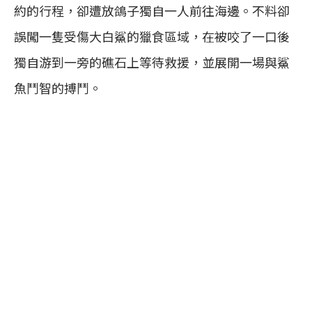
約的行程，卻遭放鴿子獨自一人前往海邊。不料卻
誤闖一隻受傷大白鯊的獵食區域，在被咬了一口後
獨自游到一旁的礁石上等待救援，並展開一場與鯊
魚鬥智的搏鬥。