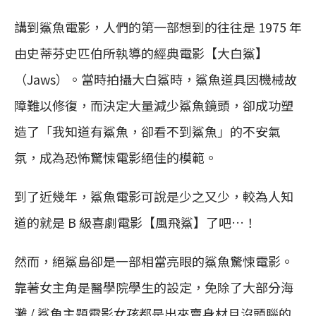
講到鯊魚電影，人們的第一部想到的往往是 1975 年
由史蒂芬史匹伯所執導的經典電影【大白鯊】
（Jaws）。當時拍攝大白鯊時，鯊魚道具因機械故
障難以修復，而決定大量減少鯊魚鏡頭，卻成功塑
造了「我知道有鯊魚，卻看不到鯊魚」的不安氣
氛，成為恐怖驚悚電影絕佳的模範。
到了近幾年，鯊魚電影可說是少之又少，較為人知
道的就是 B 級喜劇電影【風飛鯊】了吧…！
然而，絕鯊島卻是一部相當亮眼的鯊魚驚悚電影。
靠著女主角是醫學院學生的設定，免除了大部分海
灘 / 鯊魚主題電影女孩都是出來賣身材且沒頭腦的