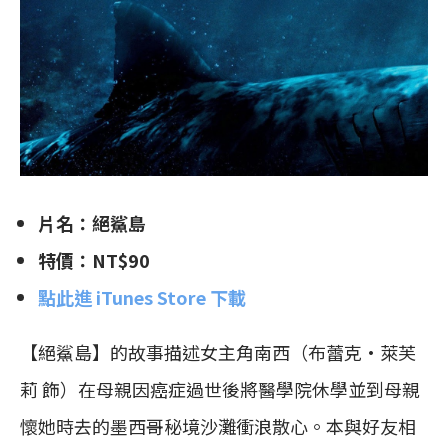
片名：絕鯊島
特價：NT$90
點此進 iTunes Store 下載
【絕鯊島】的故事描述女主角
南西（布蕾克·萊芙
莉 飾）在母親因癌症過世後將醫學院休學並到母親
懷她時去的墨西哥秘境沙灘衝浪散心。本與好友相