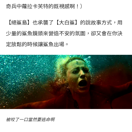
奇兵中蘿拉卡芙特的既視感啊！）
【絕鯊島】也承襲了【大白鯊】的說故事方式，用
少量的鯊魚鏡頭來營造不安的氛圍，卻又會在你決
定放鬆的時候讓鯊魚出場。
被咬了一口當然要逃命啊