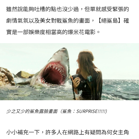
雖然說能夠吐槽的點也沒少過，但單就感受緊張的
劇情氣氛以及美女對戰鯊魚的畫面，【絕鯊島】確
實是一部娛樂度相當高的爆米花電影。
少之又少的鯊魚露臉畫面（鯊魚：SURPRISE!!!!!)
小小補充一下，許多人在網路上有疑問為何女主角