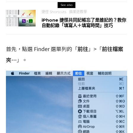
See also
捷徑 Shortcuts
蘋果迷教學
iPhone 捷徑共同記帳忘了是誰記的？教你
自動記錄「填寫人＋填寫時間」技巧
首先，點選 Finder 選單列的「
前往
」>「
前往檔案
夾⋯
」。