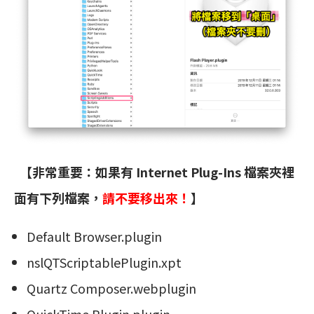
【非常重要：如果有 Internet Plug-Ins 檔案夾裡
面有下列檔案，
請不要移出來！
】
Default Browser.plugin
nslQTScriptablePlugin.xpt
Quartz Composer.webplugin
QuickTime Plugin.plugin