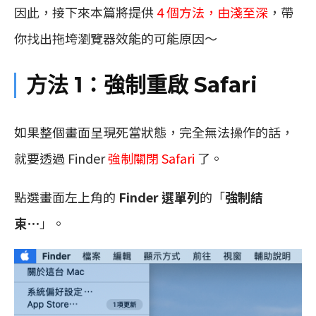
因此，接下來本篇將提供
4 個方法，由淺至深
，帶
你找出拖垮瀏覽器效能的可能原因～
方法 1：強制重啟 Safari
如果整個畫面呈現死當狀態，完全無法操作的話，
就要透過 Finder
強制關閉 Safari
了。
點選畫面左上角的
Finder 選單列
的「
強制結
束⋯
」。