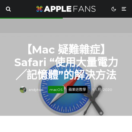
【Mac 疑難雜症】
Safari “使用大量電力
╱記憶體”的解決方法
andytsai
·
macOS
蘋果迷教學
·
9 1 月, 2020