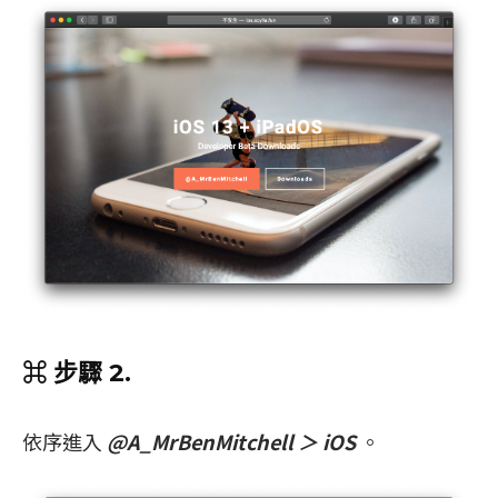
⌘ 步驟 2.
依序進入
@A_MrBenMitchell ＞ iOS
。