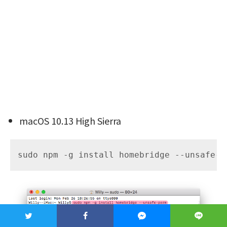
macOS 10.13 High Sierra
sudo npm -g install homebridge --unsafe-p