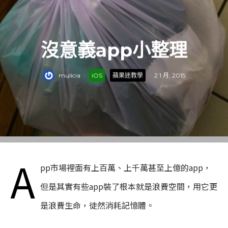
沒意義app小整理
mulicia
·
iOS
蘋果迷教學
·
2 1 月, 2015
a
pp市場裡面有上百萬、上千萬甚至上億的app，
但是其實有些app裝了根本就是浪費空間，用它更
是浪費生命，徒然消耗記憶體。