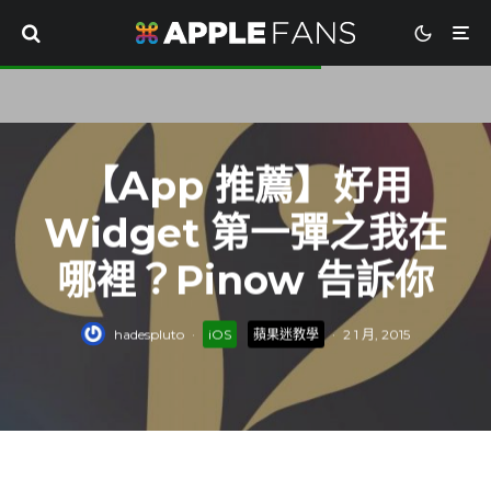
【App 推薦】好用
Widget 第一彈之我在
哪裡？Pinow 告訴你
hadespluto
·
iOS
蘋果迷教學
·
2 1 月, 2015