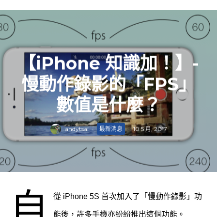
【iPhone 知識加！】-
慢動作錄影的「FPS」
數值是什麼？
andytsai
·
最新消息
·
10 5 月, 2017
自
從 iPhone 5S 首次加入了「慢動作錄影」功
能後，許多手機亦紛紛推出這個功能。