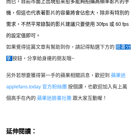
而已，目前市面上出現愈來愈多能夠拍攝高幀率影片的手
機，但這也代表著影片的容量將會佔愈大，除非有特別的
需求，不然平常錄製的影片建議只要使用 30fps 或 60 fps
的設定值即可。
如果覺得這篇文章有幫助到你，請記得點選下方的
臉書分
享
按鈕，分享給身邊的朋友哦~
另外若想要獲得第一手的蘋果相關訊息，歡迎到
蘋果迷
applefans.today 官方粉絲團
按個讚，也歡迎加入有上萬
個高手在內的
蘋果迷臉書社團
跟大家互動喔！
延伸閱讀：