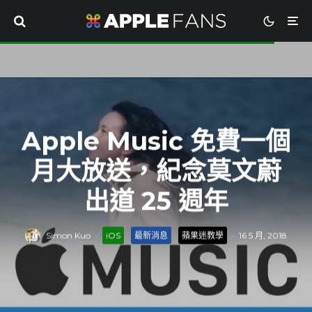
Apple Music 免費一個
月大放送，紀念莫文蔚
出道 25 週年
Simon Kuo
·
iOS
最新消息
蘋果迷教學
·
16 5 月, 2018