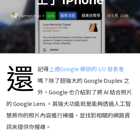
上了 iPhone
Simon Kuo
·
iOS
最新消息
蘋果迷教學
·
13 5 月, 2018
還
記得
上週
Google
舉辦的
I/O
發表會
嗎？除了超強大的 Google Duplex 之
外，Google 也介紹到了將 AI 結合照片
的 Google Lens 。其強大功能就是能夠透過人工智
慧將你的照片內容進行掃描，並找到相關的網路資
訊來提供你搜尋。