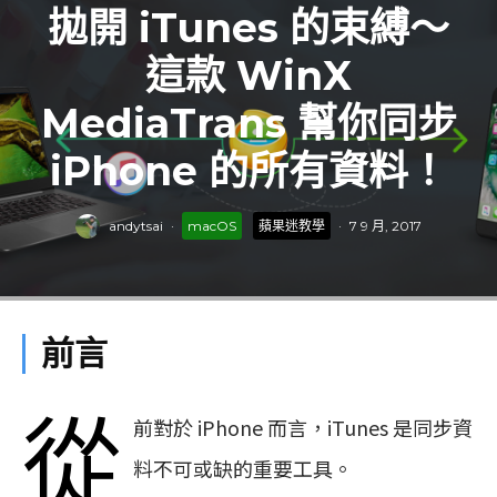
拋開 iTunes 的束縛～
這款 WinX
MediaTrans 幫你同步
iPhone 的所有資料！
andytsai
·
macOS
蘋果迷教學
·
7 9 月, 2017
前言
從
前對於 iPhone 而言，iTunes 是同步資
料不可或缺的重要工具。