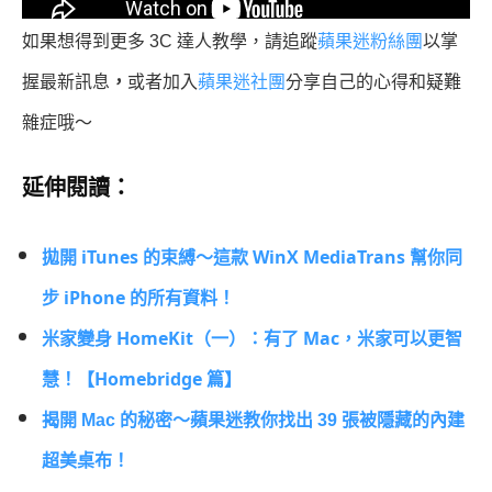
如果想得到更多 3C 達人教學，請追蹤
蘋果迷粉絲團
以
掌
握最新訊息
，
或者加入
蘋果迷社團
分享自己的心得和疑難
雜症哦～
延伸閱讀：
拋開 iTunes 的束縛～這款 WinX MediaTrans 幫你同
步 iPhone 的所有資料！
米家變身 HomeKit（一）：有了 Mac，米家可以更智
慧！【Homebridge 篇】
揭開 Mac 的秘密～蘋果迷教你找出 39 張被隱藏的內建
超美桌布！