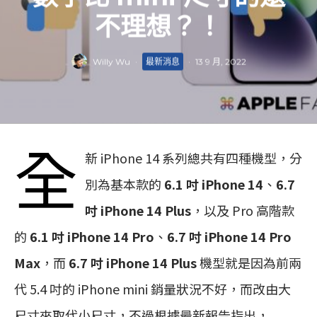
不理想？！
Willy Wu
·
最新消息
·
13 9 月, 2022
全
新 iPhone 14 系列總共有四種機型，分
別為基本款的
6.1 吋 iPhone 14
、
6.7
吋 iPhone 14 Plus
，以及 Pro 高階款
的
6.1 吋 iPhone 14 Pro
、
6.7 吋 iPhone 14 Pro
Max
，而
6.7 吋 iPhone 14 Plus
機型就是因為前兩
代 5.4 吋的 iPhone mini 銷量狀況不好，而改由大
尺寸來取代小尺寸，不過根據最新報告指出，