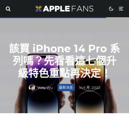
該買 iPhone 14 Pro 系
列嗎？先看看這七個升
級特色重點再決定！
Willy Wu
·
最新消息
·
14 9 月, 2022