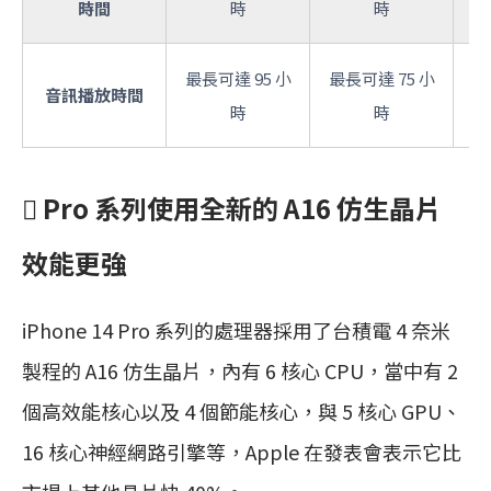
時間
時
時
最長可達 95 小
最長可達 75 小
最
音訊播放時間
時
時
 Pro 系列使用全新的 A16 仿生晶片
效能更強
iPhone 14 Pro 系列的處理器採用了台積電 4 奈米
製程的 A16 仿生晶片，內有 6 核心 CPU，當中有 2
個高效能核心以及 4 個節能核心，與 5 核心 GPU、
16 核心神經網路引擎等，Apple 在發表會表示它比