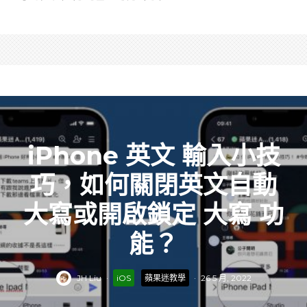
iPhone 英文 輸入小技
巧，如何關閉英文自動
大寫或開啟鎖定 大寫 功
能？
JH Liu
·
iOS
蘋果迷教學
·
26 5 月, 2022