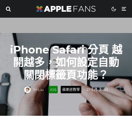
iPhone Safari 分頁 越
開越多，如何設定自動
關閉標籤頁功能？
JH Liu
·
iOS
蘋果迷教學
·
27 5 月, 2022