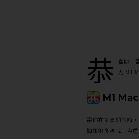
恭
喜你！當
力 M1
M1 Mac
當你在瀏覽網頁時，
如果很多張就一直重覆