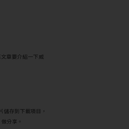
這篇文章要介紹一下威
片儲存到下載項目，
片做分享。